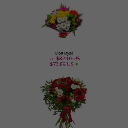
Моя муза
$82.10 US
от
$73.89 US