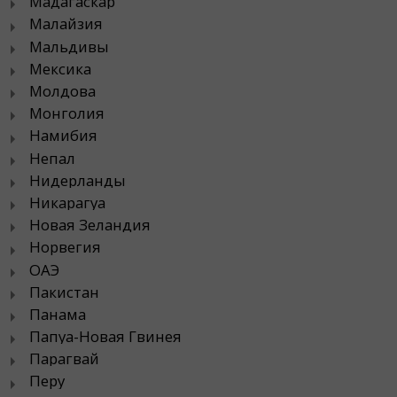
Мадагаскар
Малайзия
Мальдивы
Мексика
Молдова
Монголия
Намибия
Непал
Нидерланды
Никарагуа
Новая Зеландия
Норвегия
ОАЭ
Пакистан
Панама
Папуа-Новая Гвинея
Парагвай
Перу