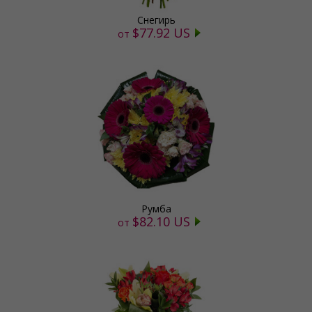
Снегирь
$77.92 US
от
Румба
$82.10 US
от