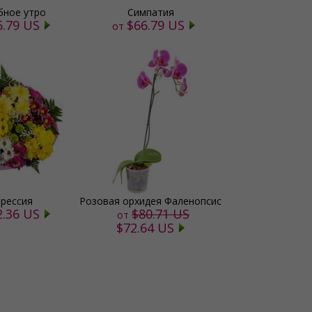
ное утро
Симпатия
6.79 US
$66.79 US
от
прессия
Розовая орхидея Фаленопсис
2.36 US
$80.71 US
от
$72.64 US