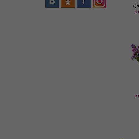
Де
о
о