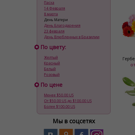
Пасха
14 Февраля
8 марта
День Матери
День Благодарения
23 февраля
День Влюбленных в Бразилии
По цвету:
Желтый
Гербе
Красный
о
Белый
Розовый
По цене
Менее $50.00 US
От $50.00 US до $100.00 US
Более $100.00 US
Мы в соцсетях