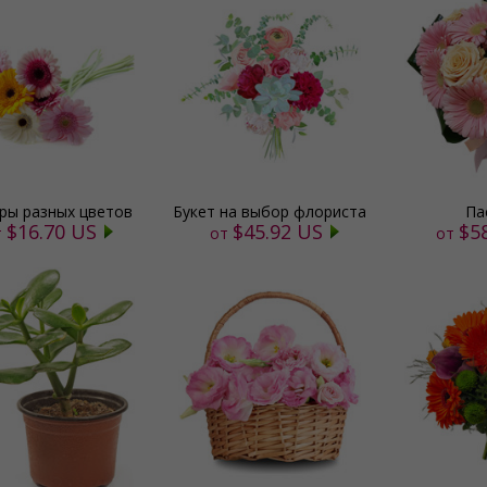
ры разных цветов
Букет на выбор флориста
Па
$16.70 US
$45.92 US
$5
т
от
от