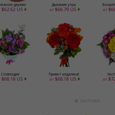
нежное дерево
Дыхание утра
Волшеб
$62.62 US
$66.79 US
$6
т
от
от
Созвездие
Привет издалека!
Экс
$68.18 US
$68.18 US
$7
т
от
от
ЗАГРУЗКА