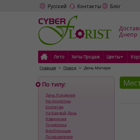
Русский
Контакты
Блог
Достав
Днепр
Лето
Хиты Продаж
Цветы
Кор
Главная
Повод
День Матери
Мест
По типу:
День Рождения
На похороны
Коллегам
На Каждый День
Извинения
Поддержка
Влюбленным
Поздравления