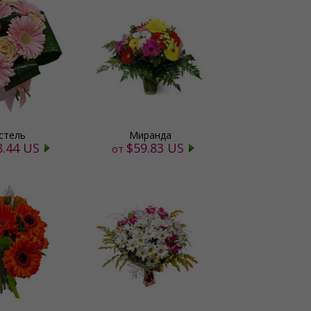
стель
Миранда
8.44 US
$59.83 US
от