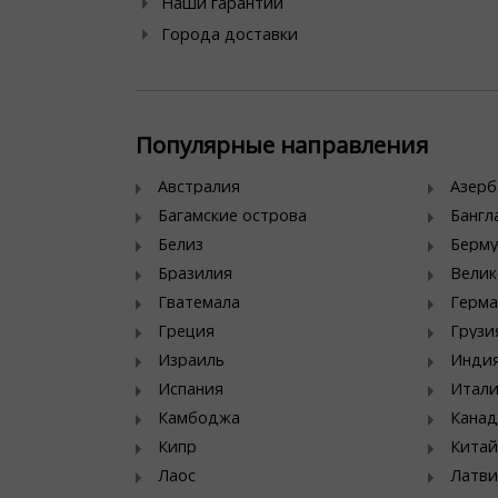
Наши гарантии
Города доставки
Популярные направления
Австралия
Азер
Багамские острова
Банг
Белиз
Берму
Бразилия
Велик
Гватемала
Герма
Греция
Грузи
Израиль
Инди
Испания
Итал
Камбоджа
Канад
Кипр
Китай
Лаос
Латви