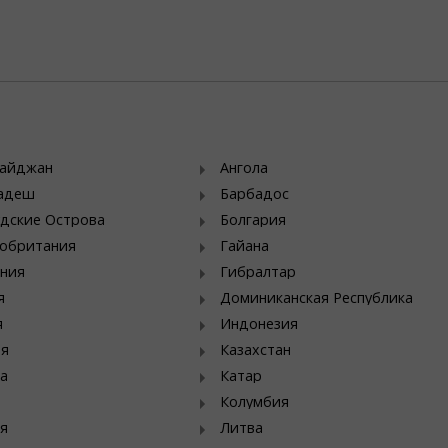
байджан
Ангола
ладеш
Барбадос
дские Острова
Болгария
обритания
Гайана
ния
Гибралтар
я
Доминиканская Республика
я
Индонезия
ия
Казахстан
а
Катар
Колумбия
я
Литва