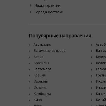
Наши гарантии
Города доставки
Популярные направления
Австралия
Азер
Багамские острова
Банг
Белиз
Берму
Бразилия
Велик
Гватемала
Герма
Греция
Грузи
Израиль
Инди
Испания
Итал
Камбоджа
Канад
Кипр
Китай
Лаос
Латви