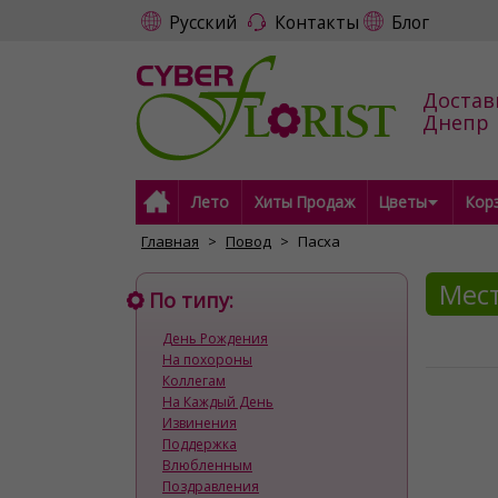
Русский
Контакты
Блог
Достав
Днепр
Лето
Хиты Продаж
Цветы
Кор
Главная
Повод
Пасха
Мест
По типу:
День Рождения
На похороны
Коллегам
На Каждый День
Извинения
Поддержка
Влюбленным
Поздравления