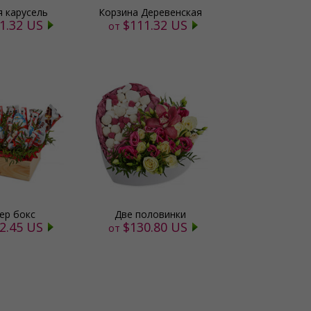
я карусель
Корзина Деревенская
1.32 US
$111.32 US
от
ер бокс
Две половинки
2.45 US
$130.80 US
от