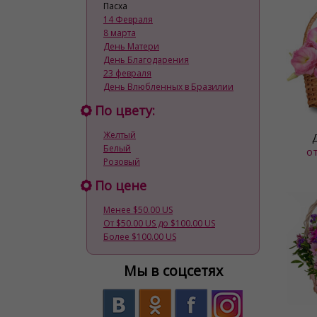
Пасха
14 Февраля
8 марта
День Матери
День Благодарения
23 февраля
День Влюбленных в Бразилии
По цвету:
Желтый
Белый
о
Розовый
По цене
Менее $50.00 US
От $50.00 US до $100.00 US
Более $100.00 US
Мы в соцсетях