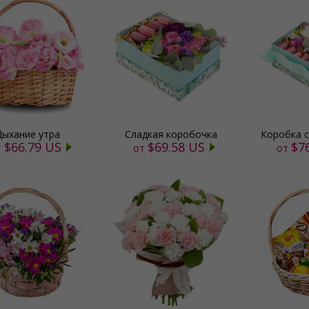
Дыхание утра
Сладкая коробочка
Коробка 
$66.79 US
$69.58 US
$7
т
от
от