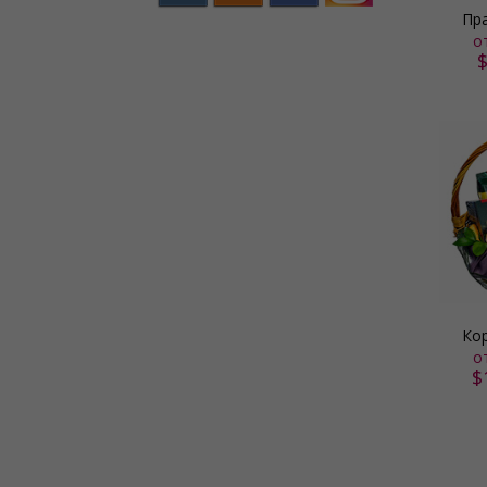
Пр
о
Ко
о
$