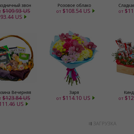
аздничный звон
Розовое облако
Сладка
$109.93 US
$108.54 US
$11
т
от
от
$93.44 US
рзина Вечерняя
Заря
Кинд
$123.84 US
$114.10 US
$12
т
от
от
111.46 US
ЗАГРУЗКА