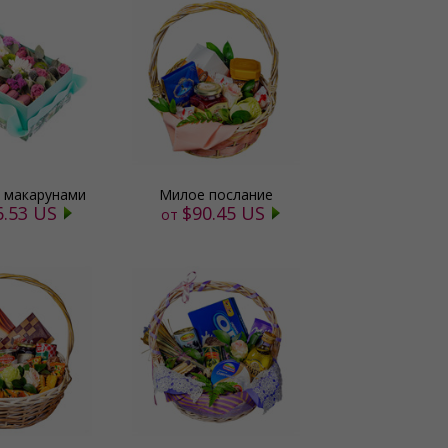
с макарунами
Милое послание
6.53 US
$90.45 US
от