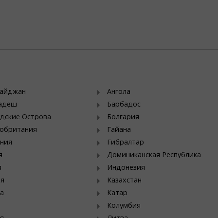
байджан
Ангола
ладеш
Барбадос
дские Острова
Болгария
обритания
Гайана
ния
Гибралтар
я
Доминиканская Республика
я
Индонезия
ия
Казахстан
а
Катар
Колумбия
я
Литва